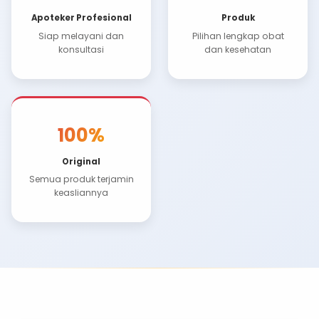
izin edar resmi dari BPOM. Apotek Aulia hadir dengan 
"Kesehatan Anda, Prioritas Kami"
.
1K+
Apoteker Profesional
Produk
Siap melayani dan
Pilihan lengk
konsultasi
dan keseh