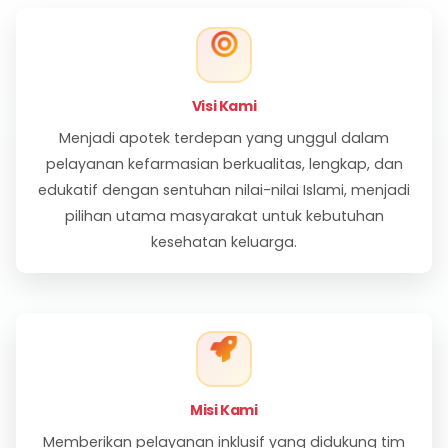
100%
Original
Semua produk terjamin
keasliannya