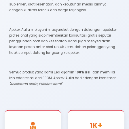
Apotek Aulia
adalah jaringan apotek yang beroperasi
naungan
PT Akmal Aulia Tasnim
, perusahaan farmas
berpusat di Surakarta, Jawa Tengah. Sejak berdiri, kami 
berkomitmen untuk menyediakan produk obat-obatan, 
suplemen, alat kesehatan, dan kebutuhan medis lainn
dengan kualitas terbaik dan harga terjangkau.
Apotek Aulia melayani masyarakat dengan dukungan 
profesional yang siap memberikan konsultasi gratis se
penggunaan obat dan kesehatan. Kami juga menyedi
layanan pesan antar obat untuk kemudahan pelangg
tidak sempat datang langsung ke apotek.
Semua produk yang kami jual dijamin
100% asli
dan m