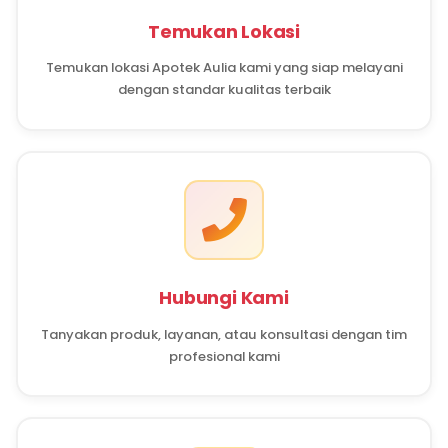
Dengan dukungan tim apoteker bersertifikat dan staf pro
kami terus berinovasi untuk memberikan pengalaman t
kepada setiap pelanggan. Kepercayaan masyarakat ad
terbesar kami, dan kami akan terus mempertahankann
dedikasi dan kerja keras.
Terima kasih telah mempercayai Apotek Aulia sebagai 
dari perjalanan kesehatan Anda dan keluarga. Mari be
sama membangun masyarakat yang lebih sehat dan se
Kunjungi Kami Sekar
Kami siap melayani kebutuhan kesehatan Anda. 