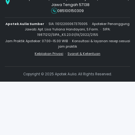
Produk Tidak Ditemuka
Tidak menemukan yang Anda cari?
Ta
Apoteker kami
.
Jl. Kahuripan No.59, Sumber, Kec. Banjarsari, Kota
Jawa Tengah 57138
085100150309
Apotek Aulia Sumber
· SIA: 11012200067370005 · Apoteke