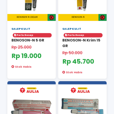
SALEP KULIT
SALEP KULIT
Perlu Resep
Perlu Resep
BENOSON 0.1% CR
Benoson Crea
5G
gr
Rp 20.000
Rp 42.00
Rp 19.000
Stok Tersedia: 
Stok Tersedia: 52