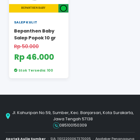
SALEP KULIT
SALEP KULIT
Perlu Resep
Perlu Resep
Benoson-G 10 GR
Benson M Cre
GR
Rp 108.000
Rp 100.000
Rp 85.000
Rp 86.50
Stok Habis
Stok Habis