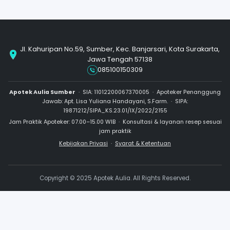
MASALAH PENCERNAAN
POLYCROL F SUSP
100ML
Rp 35.000