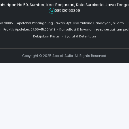
PERAWATAN JERAWAT
PER
Benzolac 5 Benzoyl
P
Zel
Peroxide
Rp 
Rp 30.000
Rp
Rp 28.500
St
Stok Tersedia: 100
Jl. Kahuripan No.59, Sumber, Kec. Banjarsari
0851001503
 SIA: 11012200067370005 · Apoteker Penanggung Jawab: Apt. Lisa