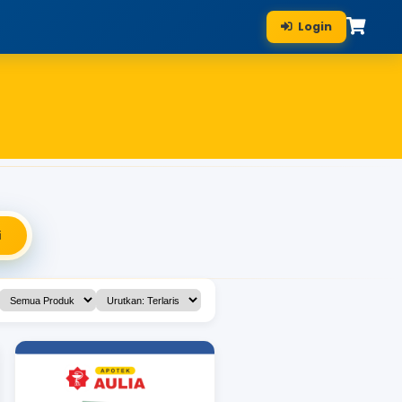
Konsultasi Apoteker
n Obat
nya Apoteker Kami →
Cari