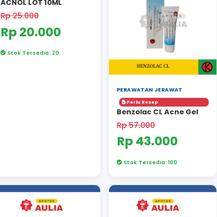
PERAWATAN JERAWAT
ACNOL LOT 10ML
Rp 25.000
Rp 20.000
RNAAN
NAK
Stok Tersedia: 20
YUSUI
PER
P
Ben
&
Rp 