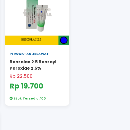
AWATAN JERAWAT
PERAWATAN JERAWAT
Benzolac 2.5 Benzo
erlu Resep
zolac CL Acne Gel
Peroxide 2.5%
57.000
Rp 22.500