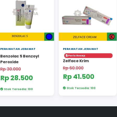
R
St
TIKAN
nnya